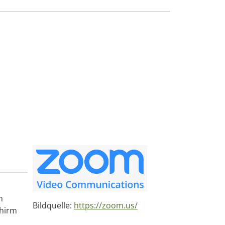
n
Bildquelle:
https://zoom.us/
chirm